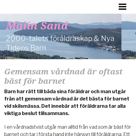
HEM
FÖRÄLDRASKAP
Malin Sand
DAGENS BARN
2000-talets föräldraskap & Nya
HÄLSA
Tidens Barn
FAMILJ
Gemensam vårdnad är oftast
OM MIG
bäst för barnet
Barn har rätt till båda sina föräldrar och man utgår
från att gemensam vårdnad är det bästa för barnet
vid skilsmässa. Det innebär att föräldrarna tar alla
viktiga beslut tillsammans.
I en vårdnadstvist utgår man alltid från vad som är bäst för
barnet och tar i första hand inte hänsyn till föräldrarna. Ett