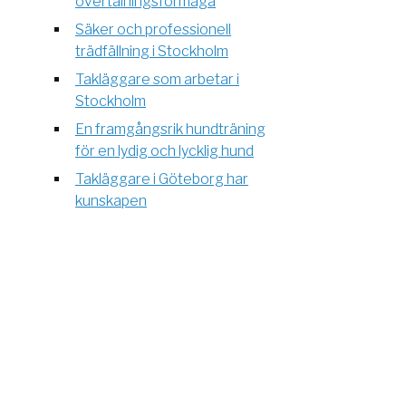
övertalningsförmåga
Säker och professionell
trädfällning i Stockholm
Takläggare som arbetar i
Stockholm
En framgångsrik hundträning
för en lydig och lycklig hund
Takläggare i Göteborg har
kunskapen