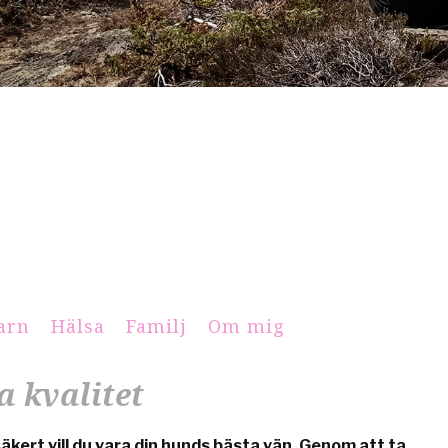
arn
Hälsa
Familj
Om mig
 kvalitet
kert vill du vara din hunds bästa vän. Genom att ta