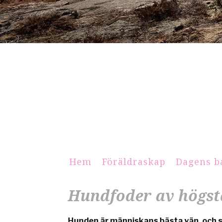
Hem
Föräldraskap
Dagens b
Hundfoder av högsta
Hunden är människans bästa vän, och sä