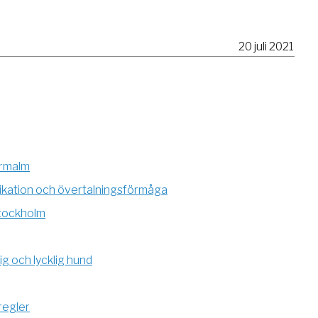
20 juli 2021
ermalm
unikation och övertalningsförmåga
Stockholm
ig och lycklig hund
regler