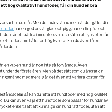
tt högkvalitativt hundfoder, får din hund en bra
åverkar hur du mår. Men det märks ännu mer när det gäller din
undfoder
har en god ork, är glad och pigg, har en fin päls och
 den får ett bättre immunförsvar och sällan blir sjuk eller får
 ett foder som håller en hög kvalitet kan du även få en
 ålderdom.
n en vuxen hund är nog inte så förvånade. Även
st under de första åren. Men på det sätt som du ändrar din
träningsmängd med mera, går det även att variera kosten för
ståndsdelar så kan du hitta ett hundfoder med hög kvalitet
tid. Du kan även välja ett hundfoder som passar för hundar av
ycket enkelt sätt att kunna ge din hund rätt foder, utan att