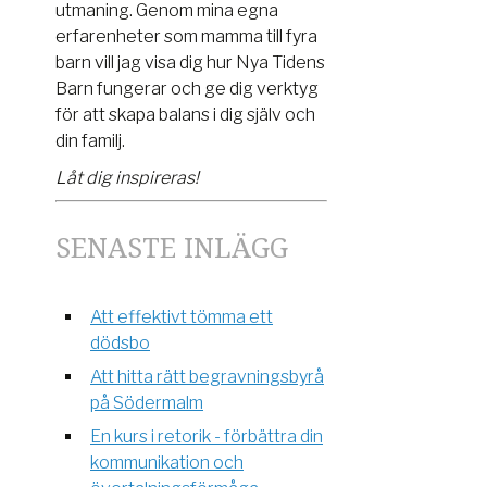
utmaning. Genom mina egna
erfarenheter som mamma till fyra
barn vill jag visa dig hur Nya Tidens
Barn fungerar och ge dig verktyg
för att skapa balans i dig själv och
din familj.
Låt dig inspireras!
SENASTE INLÄGG
Att effektivt tömma ett
dödsbo
Att hitta rätt begravningsbyrå
på Södermalm
En kurs i retorik - förbättra din
kommunikation och