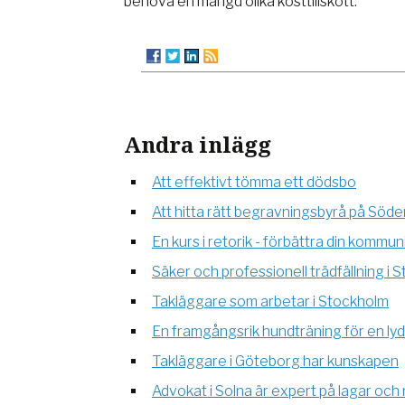
behöva en mängd olika kosttillskott.
Andra inlägg
Att effektivt tömma ett dödsbo
Att hitta rätt begravningsbyrå på Söd
En kurs i retorik - förbättra din komm
Säker och professionell trädfällning i 
Takläggare som arbetar i Stockholm
En framgångsrik hundträning för en lyd
Takläggare i Göteborg har kunskapen
Advokat i Solna är expert på lagar och 