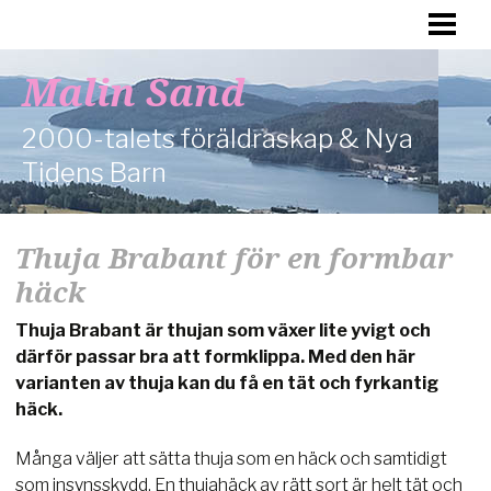
HEM
FÖRÄLDRASKAP
Malin Sand
DAGENS BARN
2000-talets föräldraskap & Nya
HÄLSA
Tidens Barn
FAMILJ
Thuja Brabant för en formbar
OM MIG
häck
Thuja Brabant är thujan som växer lite yvigt och
därför passar bra att formklippa. Med den här
varianten av thuja kan du få en tät och fyrkantig
häck.
Många väljer att sätta thuja som en häck och samtidigt
som insynsskydd. En thujahäck av rätt sort är helt tät och