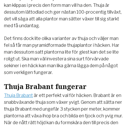
kan klippas i precis den form man vill ha den. Thuja är
dessutom lättodlad och ger nästan 100-procentig tillväxt,
det vill säga att alla plantor man sätter växer till sig starkt
med få undantag.
Det finns dock lite olika varianter av thuja och väljer man
fel så får man pyramidformade thujaplantor i häcken. Har
man dessutom satt plantorna lite för glest kan det se lite
roligt ut. Ska man väl investera sina surt förvärvade
sekiner i en häck kan man lika gärna lägga dem på något
som verkligen fungerar.
Thuja Brabant fungerar
Thuja Brabant
är ett perfekt val för häcken. Brabant är en
snabbväxande thuja som växer yvigt. Genom att sätta ner
thuja Brabant med ungefär 3 stycken per meter, kommer
plantorna att växa ihop bra och bilda en tjock och yvig mur.
När de nått rätt höjd kan du formskära den till precis den