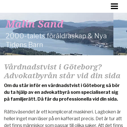
HEM
FÖRÄLDRASKAP
Malin Sand
DAGENS BARN
2000-talets föräldraskap & Nya
HÄLSA
Tidens Barn
FAMILJ
Vårdnadstvist i Göteborg?
OM MIG
Advokatbyrån står vid din sida
Om du står inför en vårdnadstvist i Göteborg så bör
du ta hjälp av en advokatbyrå som specialiserat sig
på familjerätt. Då får du professionella vid din sida.
Rättsväsendet är ett komplicerat maskineri. Lagboken är
heller inget man läser på en kafferast precis. Det är tur att
det finns människor som passar till olika saker. Att det finns