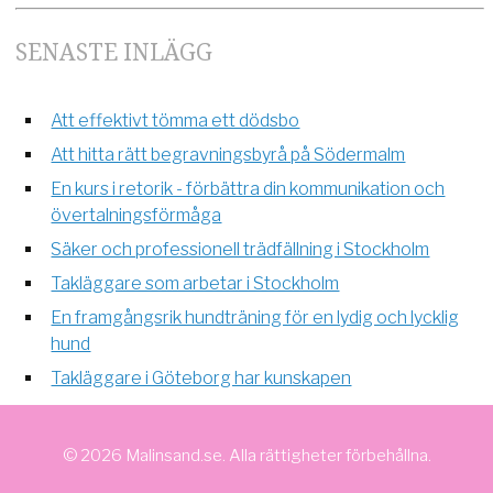
SENASTE INLÄGG
Att effektivt tömma ett dödsbo
Att hitta rätt begravningsbyrå på Södermalm
En kurs i retorik - förbättra din kommunikation och
övertalningsförmåga
Säker och professionell trädfällning i Stockholm
Takläggare som arbetar i Stockholm
En framgångsrik hundträning för en lydig och lycklig
hund
Takläggare i Göteborg har kunskapen
© 2026 Malinsand.se. Alla rättigheter förbehållna.